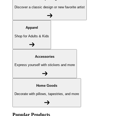
Discover a classic design or new favorite artist
Apparel
Shop for Adults & Kids
Accessories
Express yourself with stickers and more
Home Goods
Decorate with pillows, tapestries, and more
Popular Products