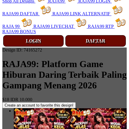
Shop All Designs
RAJA99
RAJA99 LOGIN
RAJA99 DAFTAR
RAJA99 LINK ALTERNATIF
RAJA 99
RAJA99 LIVECHAT
RAJA99 RTP
RAJA99 BONUS
LOGIN
DAFTAR
Design ID: 74165272
RAJA99: Platform Game
Hiburan Daring Terbaik Paling
Gampang Menang 2026
$18
IDR 10.000
Create an account to favorite this design!