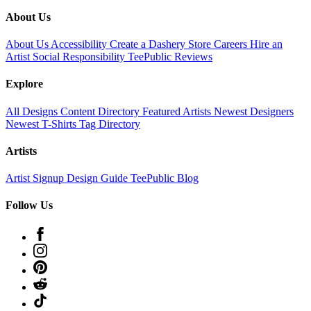
About Us
About Us
Accessibility
Create a Dashery Store
Careers
Hire an
Artist
Social Responsibility
TeePublic Reviews
Explore
All Designs
Content Directory
Featured Artists
Newest Designers
Newest T-Shirts
Tag Directory
Artists
Artist Signup
Design Guide
TeePublic Blog
Follow Us