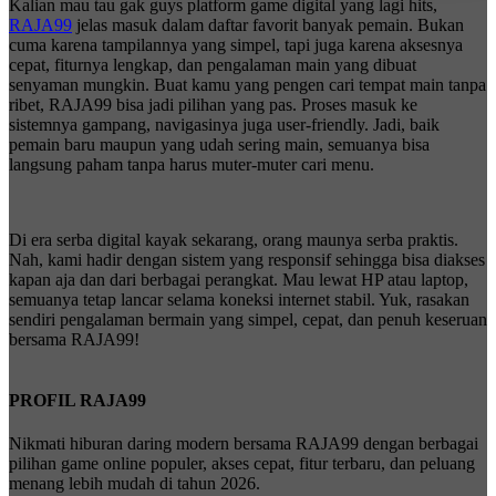
Kalian mau tau gak guys platform game digital yang lagi hits,
RAJA99
jelas masuk dalam daftar favorit banyak pemain. Bukan
cuma karena tampilannya yang simpel, tapi juga karena aksesnya
cepat, fiturnya lengkap, dan pengalaman main yang dibuat
senyaman mungkin. Buat kamu yang pengen cari tempat main tanpa
ribet, RAJA99 bisa jadi pilihan yang pas. Proses masuk ke
sistemnya gampang, navigasinya juga user-friendly. Jadi, baik
pemain baru maupun yang udah sering main, semuanya bisa
langsung paham tanpa harus muter-muter cari menu.
Di era serba digital kayak sekarang, orang maunya serba praktis.
Nah, kami hadir dengan sistem yang responsif sehingga bisa diakses
kapan aja dan dari berbagai perangkat. Mau lewat HP atau laptop,
semuanya tetap lancar selama koneksi internet stabil. Yuk, rasakan
sendiri pengalaman bermain yang simpel, cepat, dan penuh keseruan
bersama RAJA99!
PROFIL RAJA99
Nikmati hiburan daring modern bersama RAJA99 dengan berbagai
pilihan game online populer, akses cepat, fitur terbaru, dan peluang
menang lebih mudah di tahun 2026.