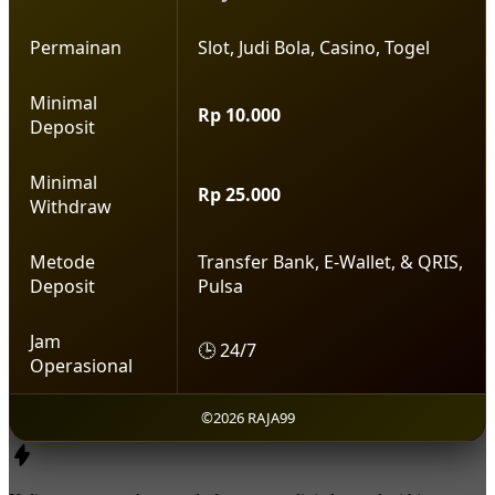
Permainan
Slot, Judi Bola, Casino, Togel
Minimal
Rp 10.000
Deposit
Minimal
Rp 25.000
Withdraw
Metode
Transfer Bank, E-Wallet, & QRIS,
Deposit
Pulsa
Jam
🕒 24/7
Operasional
©2026 RAJA99