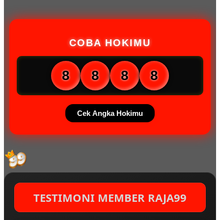
COBA HOKIMU
8
8
8
8
Cek Angka Hokimu
TESTIMONI MEMBER RAJA99