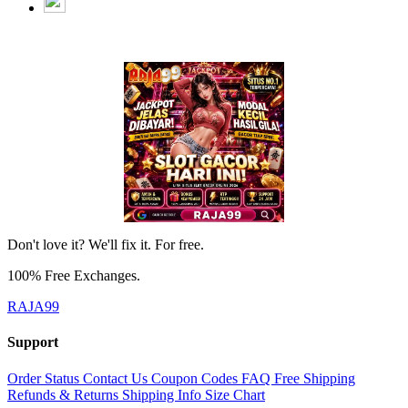
Don't love it? We'll fix it. For free.
100% Free Exchanges.
RAJA99
Support
Order Status
Contact Us
Coupon Codes
FAQ
Free Shipping
Refunds & Returns
Shipping Info
Size Chart