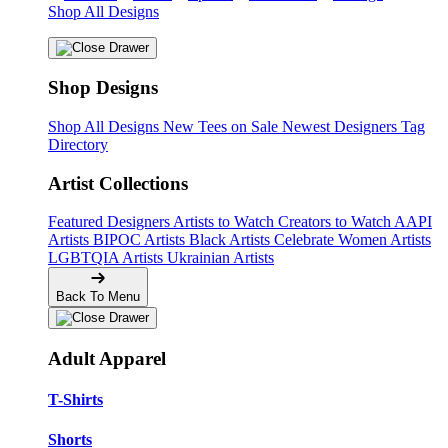
Shop All Designs
Shop Designs
Shop All Designs
New Tees on Sale
Newest Designers
Tag
Directory
Artist Collections
Featured Designers
Artists to Watch
Creators to Watch
AAPI
Artists
BIPOC Artists
Black Artists
Celebrate Women Artists
LGBTQIA Artists
Ukrainian Artists
Back To Menu
Adult Apparel
T-Shirts
Shorts