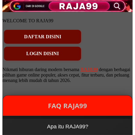
WELCOME TO RAJA99
DAFTAR DISINI
LOGIN DISINI
Nikmati hiburan daring modern bersama
RAJA99
dengan berbagai
pilihan game online populer, akses cepat, fitur terbaru, dan peluang
menang lebih mudah di tahun 2026.
FAQ RAJA99
Apa itu RAJA99?