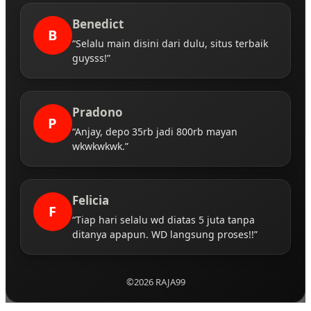
Benedict
B
“Selalu main disini dari dulu, situs terbaik
guysss!”
Pradono
P
“Anjay, depo 35rb jadi 800rb mayan
wkwkwkwk.”
Felicia
F
“Tiap hari selalu wd diatas 5 juta tanpa
ditanya apapun. WD langsung proses!!”
©2026 RAJA99