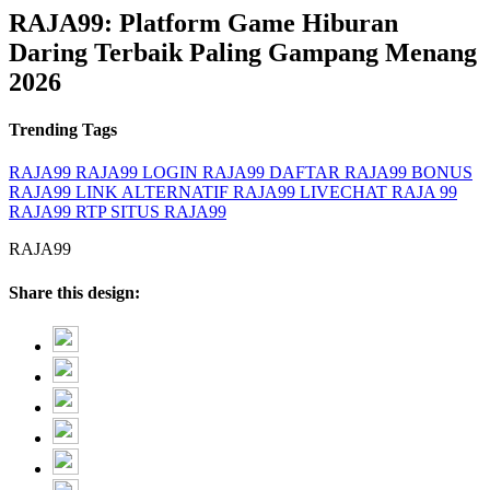
RAJA99: Platform Game Hiburan
Daring Terbaik Paling Gampang Menang
2026
Trending Tags
RAJA99
RAJA99 LOGIN
RAJA99 DAFTAR
RAJA99 BONUS
RAJA99 LINK ALTERNATIF
RAJA99 LIVECHAT
RAJA 99
RAJA99 RTP
SITUS RAJA99
RAJA99
Share this design: