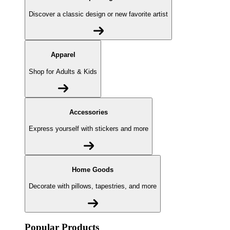
Discover a classic design or new favorite artist
Apparel
Shop for Adults & Kids
Accessories
Express yourself with stickers and more
Home Goods
Decorate with pillows, tapestries, and more
Popular Products