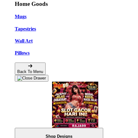
Home Goods
Mugs
Tapestries
Wall Art
Pillows
Back To Menu
Shop Designs