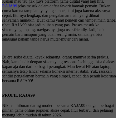
Kalian mau tau gak guys platform game digital yang lagi hits,
RAJA99
jelas masuk dalam daftar favorit banyak pemain. Bukan
cuma karena tampilannya yang simpel, tapi juga karena aksesnya
cepat, fiturnya lengkap, dan pengalaman main yang dibuat
senyaman mungkin. Buat kamu yang pengen cari tempat main tanpa
ribet, RAJA99 bisa jadi pilihan yang pas. Proses masuk ke
sistemnya gampang, navigasinya juga user-friendly. Jadi, baik
pemain baru maupun yang udah sering main, semuanya bisa
langsung paham tanpa harus muter-muter cari menu.
Di era serba digital kayak sekarang, orang maunya serba praktis.
Nah, kami hadir dengan sistem yang responsif sehingga bisa diakses
kapan aja dan dari berbagai perangkat. Mau lewat HP atau laptop,
semuanya tetap lancar selama koneksi internet stabil. Yuk, rasakan
sendiri pengalaman bermain yang simpel, cepat, dan penuh keseruan
bersama RAJA99!
PROFIL RAJA99
Nikmati hiburan daring modern bersama RAJA99 dengan berbagai
pilihan game online populer, akses cepat, fitur terbaru, dan peluang
menang lebih mudah di tahun 2026.