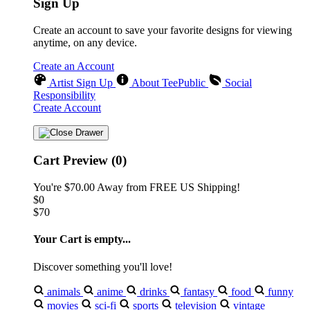
Sign Up
Create an account to save your favorite designs for viewing
anytime, on any device.
Create an Account
Artist Sign Up
About TeePublic
Social
Responsibility
Create Account
Cart Preview (0)
You're
$70.00
Away from
FREE US Shipping!
$0
$70
Your Cart is empty...
Discover something you'll love!
animals
anime
drinks
fantasy
food
funny
movies
sci-fi
sports
television
vintage