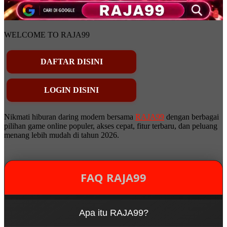
WELCOME TO RAJA99
DAFTAR DISINI
LOGIN DISINI
Nikmati hiburan daring modern bersama
RAJA99
dengan berbagai
pilihan game online populer, akses cepat, fitur terbaru, dan peluang
menang lebih mudah di tahun 2026.
FAQ RAJA99
Apa itu RAJA99?