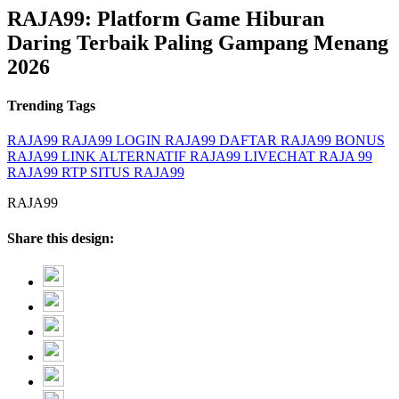
RAJA99: Platform Game Hiburan
Daring Terbaik Paling Gampang Menang
2026
Trending Tags
RAJA99
RAJA99 LOGIN
RAJA99 DAFTAR
RAJA99 BONUS
RAJA99 LINK ALTERNATIF
RAJA99 LIVECHAT
RAJA 99
RAJA99 RTP
SITUS RAJA99
RAJA99
Share this design: