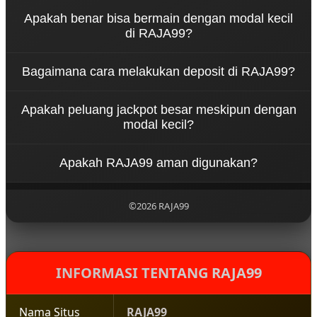
RAJA99 adalah platform permainan mesin game
Apakah benar bisa bermain dengan modal kecil
slot online yang menyediakan berbagai pilihan
di RAJA99?
game seru dengan sistem deposit mudah dan
fleksibel untuk semua pemain.
Ya, RAJA99 memungkinkan pemain untuk mulai
Bagaimana cara melakukan deposit di RAJA99?
bermain dengan modal kecil, sehingga cocok untuk
pemula maupun pemain yang ingin bermain santai
Deposit di RAJA99 sangat mudah, biasanya bisa
tanpa risiko besar.
Apakah peluang jackpot besar meskipun dengan
melalui transfer bank, e-wallet, atau metode
modal kecil?
pembayaran digital lainnya yang tersedia di
platform.
Peluang jackpot tetap ada meskipun menggunakan
Apakah RAJA99 aman digunakan?
modal kecil, tergantung pada jenis permainan dan
keberuntungan pemain.
RAJA99 dirancang dengan sistem keamanan untuk
melindungi data dan transaksi pemain, sehingga
©2026 RAJA99
pengguna dapat bermain dengan lebih nyaman.
INFORMASI TENTANG RAJA99
Nama Situs
RAJA99