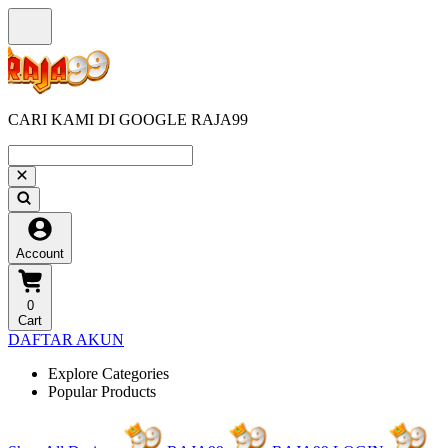
CARI KAMI DI GOOGLE RAJA99
Account
0
Cart
DAFTAR AKUN
Explore Categories
Popular Products