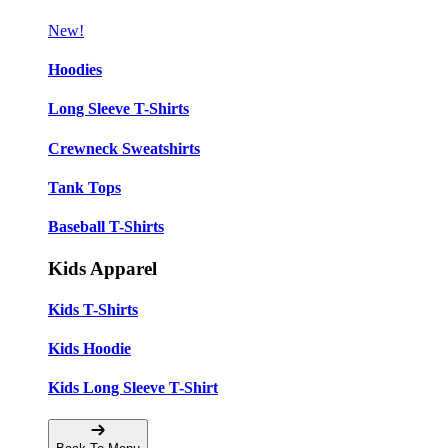
New!
Hoodies
Long Sleeve T-Shirts
Crewneck Sweatshirts
Tank Tops
Baseball T-Shirts
Kids Apparel
Kids T-Shirts
Kids Hoodie
Kids Long Sleeve T-Shirt