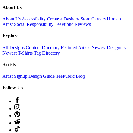
About Us
About Us
Accessibility
Create a Dashery Store
Careers
Hire an
Artist
Social Responsibility
TeePublic Reviews
Explore
All Designs
Content Directory
Featured Artists
Newest Designers
Newest T-Shirts
Tag Directory
Artists
Artist Signup
Design Guide
TeePublic Blog
Follow Us