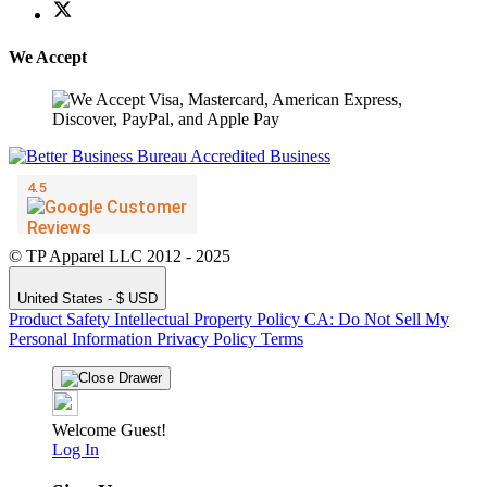
We Accept
© TP Apparel LLC 2012 - 2025
United States - $ USD
Product Safety
Intellectual Property Policy
CA: Do Not Sell My
Personal Information
Privacy Policy
Terms
Welcome Guest!
Log In