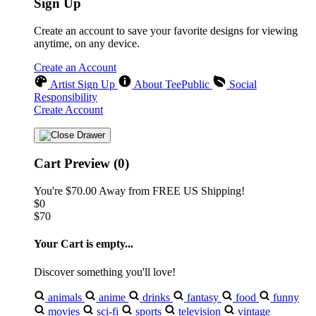
Sign Up
Create an account to save your favorite designs for viewing
anytime, on any device.
Create an Account
Artist Sign Up
About TeePublic
Social
Responsibility
Create Account
Cart Preview (0)
You're
$70.00
Away from
FREE US Shipping!
$0
$70
Your Cart is empty...
Discover something you'll love!
animals
anime
drinks
fantasy
food
funny
movies
sci-fi
sports
television
vintage