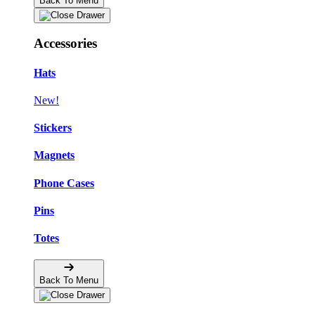
Back To Menu
Accessories
Hats
New!
Stickers
Magnets
Phone Cases
Pins
Totes
Back To Menu