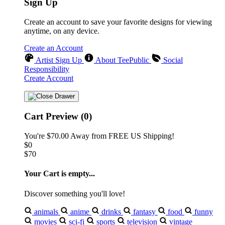
Sign Up
Create an account to save your favorite designs for viewing
anytime, on any device.
Create an Account
Artist Sign Up
About TeePublic
Social
Responsibility
Create Account
Cart Preview (0)
You're
$70.00
Away from
FREE US Shipping!
$0
$70
Your Cart is empty...
Discover something you'll love!
animals
anime
drinks
fantasy
food
funny
movies
sci-fi
sports
television
vintage