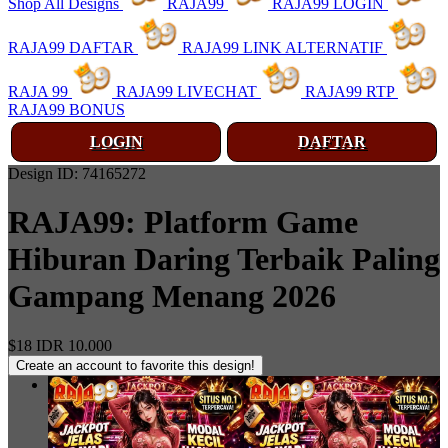
Shop All Designs
RAJA99
RAJA99 LOGIN
RAJA99 DAFTAR
RAJA99 LINK ALTERNATIF
RAJA 99
RAJA99 LIVECHAT
RAJA99 RTP
RAJA99 BONUS
LOGIN
DAFTAR
Design ID: 74165272
RAJA99: Platform Game
Hiburan Daring Terbaik Paling
Gampang Menang 2026
$18
IDR 10.000
Create an account to favorite this design!