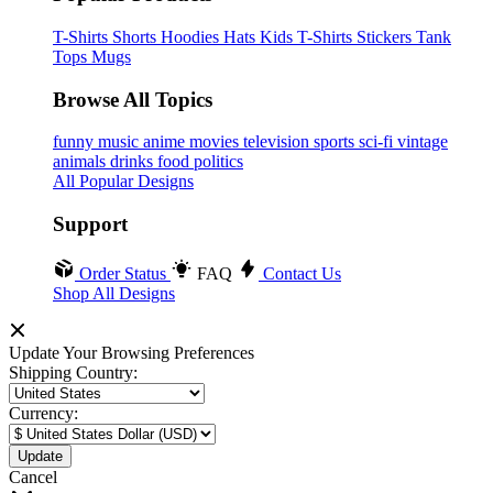
T-Shirts
Shorts
Hoodies
Hats
Kids T-Shirts
Stickers
Tank
Tops
Mugs
Browse All Topics
funny
music
anime
movies
television
sports
sci-fi
vintage
animals
drinks
food
politics
All Popular Designs
Support
Order Status
FAQ
Contact Us
Shop All Designs
Update Your Browsing Preferences
Shipping Country:
Currency:
Cancel