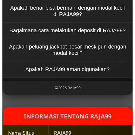
RAJA99 adalah platform permainan mesin game
Apakah benar bisa bermain dengan modal kecil
slot online yang menyediakan berbagai pilihan
di RAJA99?
game seru dengan sistem deposit mudah dan
fleksibel untuk semua pemain.
Ya, RAJA99 memungkinkan pemain untuk mulai
Bagaimana cara melakukan deposit di RAJA99?
bermain dengan modal kecil, sehingga cocok untuk
pemula maupun pemain yang ingin bermain santai
Deposit di RAJA99 sangat mudah, biasanya bisa
tanpa risiko besar.
Apakah peluang jackpot besar meskipun dengan
melalui transfer bank, e-wallet, atau metode
modal kecil?
pembayaran digital lainnya yang tersedia di
platform.
Peluang jackpot tetap ada meskipun menggunakan
Apakah RAJA99 aman digunakan?
modal kecil, tergantung pada jenis permainan dan
keberuntungan pemain.
RAJA99 dirancang dengan sistem keamanan untuk
melindungi data dan transaksi pemain, sehingga
©2026 RAJA99
pengguna dapat bermain dengan lebih nyaman.
INFORMASI TENTANG RAJA99
Nama Situs
RAJA99