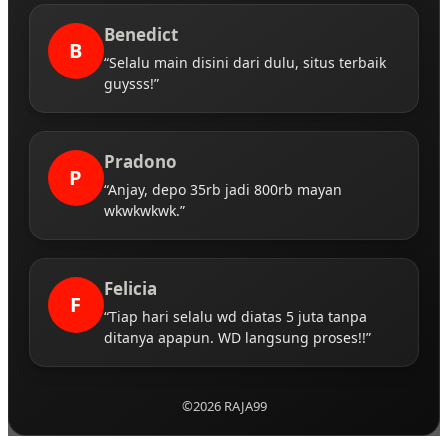
Benedict
B
“Selalu main disini dari dulu, situs terbaik
guysss!”
Pradono
P
“Anjay, depo 35rb jadi 800rb mayan
wkwkwkwk.”
Felicia
F
“Tiap hari selalu wd diatas 5 juta tanpa
ditanya apapun. WD langsung proses!!”
©2026 RAJA99