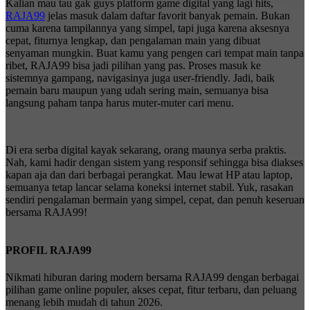
Kalian mau tau gak guys platform game digital yang lagi hits,
RAJA99
jelas masuk dalam daftar favorit banyak pemain. Bukan
cuma karena tampilannya yang simpel, tapi juga karena aksesnya
cepat, fiturnya lengkap, dan pengalaman main yang dibuat
senyaman mungkin. Buat kamu yang pengen cari tempat main tanpa
ribet, RAJA99 bisa jadi pilihan yang pas. Proses masuk ke
sistemnya gampang, navigasinya juga user-friendly. Jadi, baik
pemain baru maupun yang udah sering main, semuanya bisa
langsung paham tanpa harus muter-muter cari menu.
Di era serba digital kayak sekarang, orang maunya serba praktis.
Nah, kami hadir dengan sistem yang responsif sehingga bisa diakses
kapan aja dan dari berbagai perangkat. Mau lewat HP atau laptop,
semuanya tetap lancar selama koneksi internet stabil. Yuk, rasakan
sendiri pengalaman bermain yang simpel, cepat, dan penuh keseruan
bersama RAJA99!
PROFIL RAJA99
Nikmati hiburan daring modern bersama RAJA99 dengan berbagai
pilihan game online populer, akses cepat, fitur terbaru, dan peluang
menang lebih mudah di tahun 2026.