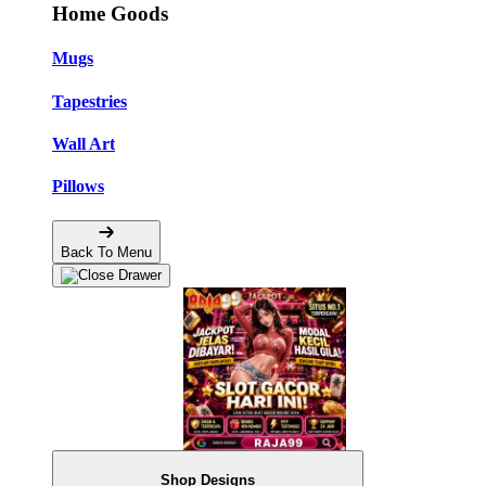
Home Goods
Mugs
Tapestries
Wall Art
Pillows
Back To Menu
Shop Designs