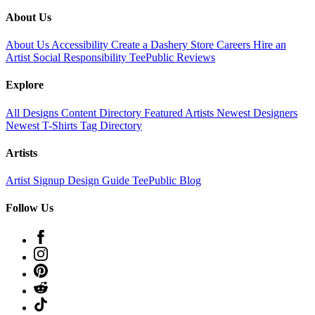
About Us
About Us
Accessibility
Create a Dashery Store
Careers
Hire an
Artist
Social Responsibility
TeePublic Reviews
Explore
All Designs
Content Directory
Featured Artists
Newest Designers
Newest T-Shirts
Tag Directory
Artists
Artist Signup
Design Guide
TeePublic Blog
Follow Us