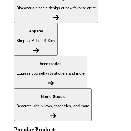
Discover a classic design or new favorite artist
Apparel
Shop for Adults & Kids
Accessories
Express yourself with stickers and more
Home Goods
Decorate with pillows, tapestries, and more
Popular Products